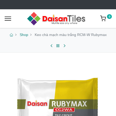
0
Shop
Keo chà mạch màu trắng RCM-W Rubymax